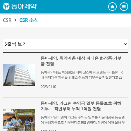
CSR
CSR 소식
동아제약, 취약계층 대상 파티온 화장품·기부
금 전달
동아제약(대표 백상환)은 더마 코스메틱 브랜드 파티온이 국
내 취약계층 지원을 위해 화장품과 기부금을 전달했다고 23
일 밝혔다. 동아제약은 총 3100만원 상당의 파티온 화장품
2023-01-02
1000개, 뷰티 유튜버 ‘티벳동생’과 함께 진행한 파티온 마켓 수
익금의 500만원을 지파운데이션에 지원하고, 지파운데이션
은 이를 취약계층에게 전달할 예정이다. 지파운데이션은 UN
동아제약, 가그린 수익금 일부 동물보호 위해
경제사회이사회(UNECOSOC)의 특별 협의적 지위를 취득한 국
기부… 작년부터 누적 1억원 전달
제 개발협력 NGO이다. 국내 아동·청소년 지원 사업, 독거노인
지원 사업, 사회적 경제사업 등을 비롯해 해외 개발도상국을
동아제약은 어린이 가그린 수익금 일부를 서울대공원 동물원
대상으로 교육지원, 보건 의료 지원 사업 등 활발한 사업을 수
에 동행기금으로 기부했다고 9일 밝혔다. 작년에 이어 올해 두
행하고 있다. 동아제약 관계자는 “연말을 맞아 소비자들이 한
번째로 동행기금을 전달한 것으로 누적 기부금은 약 1억 원이
해 동안 파티온 브랜드에 보내주신 성원에 보답하기 위해 이