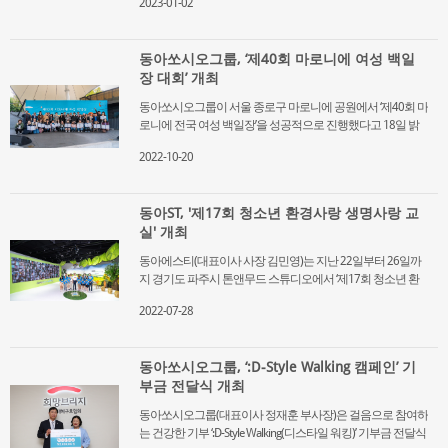
2023-01-02
다. 해당 동행기금은 자연환경국민신탁과 서울대공원이 함께
번 기부를 진행하게 됐다”며 “춥고 건조한 겨울, 피부 관리에
만든 기금으로 기업과 협업해 동식물 종보전을 위한 활동에
도움을 주는 파티온 화장품이 작게나마 도움이 되길 바란
사용된다. 동아제약이 전달한 기부금 모금은 ‘세이브투세이브
다”고 말했다.
동아쏘시오그룹, ‘제40회 마로니에 여성 백일
홈으
전체
동아제약
(SAVE2SAVE)’ 캠페인 일환으로 이뤄졌다. 어린이 가그린 수익
장 대회’ 개최
금을 동행기금으로 출연했다. 서울대공원에 전달된 기부금은
동물원 내 코뿔소와 호랑이, 코끼리 등 동물들의 서식환경 개
동아쏘시오그룹이 서울 종로구 마로니에 공원에서 ‘제40회 마
선에 사용될 예정이다. 작년 동아제약은 서울대공원, 자연환
로니에 전국 여성 백일장’을 성공적으로 진행했다고 18일 밝
경국민신탁 등과 멸종위기동물 보호를 위한 캠페인 업무협약
혔다. 마로니에 여성 백일장 대회는 코로나19 사태 이후 올해
을 체결했다. 지난 6월 5일에는 세계 환경의 날을 기념해 서울
2022-10-20
3년만에 대면 오프라인 행사로 열렸다. 한국문화예술위원회
대공원 동물원에서 임직원 약 130명이 벽화 그리기 봉사활동
가 주최하고, 동아제약과 동아ST, 문화체육관광부, 수석문화재
을 실시하기도 했다. 동아제약 관계자는 “어린이 구강건강과
단이 후원한다. 여성 문학 인구의 저변을 확대하고 문예 창작
함께 멸종 위기에 처한 동물을 지켜 자연과 인류에 기여하고
동아ST, '제17회 청소년 환경사랑 생명사랑 교
활동을 활성화하기 위해 개최되고 있으며, 문학에 관심이 있
사회적 가치를 창출할 수 있도록 노력해 나갈 것”이라고 말했
실' 개최
는 여성이면 누구나 참가할 수 있다. 참가자들은 선정된 글제
다. 한편 동아제약은 주요 제품에 대한 친환경 행보를 적극적
에 따라 시, 산문, 아동문학(동시, 동화) 중 한 부문을 선택해 글
으로 전개하고 있다. 어린이 가그린의 경우 재활용이 용이한
동아에스티(대표이사 사장 김민영)는 지난 22일부터 26일까
을 쓰는데, 지난 14일 진행된 올해 대회에서는 글제인 숨바꼭
무색페트(PET)로 전환하고 라벨 분리배출이 용이하도록 개선
지 경기도 파주시 톤앤무드 스튜디오에서 ‘제17회 청소년 환
질, 액자, 통조림, 의심으로 535명의 참가자들이 글을 썼다. 부
했다. 이와 함께 성실화랑의 멸종동물 캐릭터를 패키지에 새
경사랑 생명사랑 교실’ 개최했다고 27일 밝혔다. 제 17회 청소
문별로 장원 1명, 우수상 1명 등 본상 30명과 특별상 2명 등 32
2022-07-28
겨 멸종위기동물 보호의 중요성을 아이들과 소비자들이 인식
년 환경사랑 생명사랑 교실은 코로나19 감염 예방을 위해 비
명에 대한 시상식도 이어졌다. 장원에는 허승화(시), 조민아(산
할 수 있도록 하고 있다. 올해는 한국환경공단이 진행한 포장
대면 온라인으로 진행됐다. 이번 행사의 모든 프로그램은 생
문), 곽윤숙(아동문학) 씨가 수상했다. 40회를 기념해 다양한
재 재질구조 평가에서 ‘재활용 우수’ 등급을 획득하기도 했다.
중계로 실시됐으며, 지난 22일부터 26일까지 5일간 진행됐다.
프로그램도 진행됐다. 나태주 시인이 ‘시, 그리고 삶의 아름다
동아쏘시오그룹, ‘:D-Style Walking 캠페인’ 기
참가 학생들은 우리 주변의 생물다양성, 랜선 함께해요 쓰담
움’을 주제로 강연을 했고, 싱어송라이터이자 작가인 요조가
부금 전달식 개최
걷기, 친환경 설거지 바 만들기, 랜선 우리동네 생태 모니터링,
‘가을 토크 콘서트’를 선물했다. 40주년을 기념하는 특별 사진
환경사랑 골든벨, 친환경 핸드워시 만들기 등 다양한 프로그
전도 열렸다. 이날 시상식에서 동아쏘시오홀딩스 정재훈 부사
동아쏘시오그룹(대표이사 정재훈 부사장)은 걸음으로 참여하
램을 통해 환경과 생명의 소중함을 배웠다. 동아에스티 관계
장은 “동아쏘시오홀딩스는 앞으로도 문화와 예술 분야에 끊
는 건강한 기부 ‘:D-Style Walking(디스타일 워킹)’ 기부금 전달식
자는 “5일 동안 생물다양성을 지키기 위한 현명한 공존의 방법