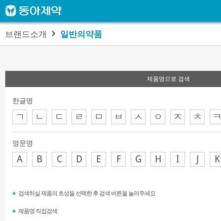
브랜드소개
일반의약품
제품명으로 검색
한글명
ㄱ
ㄴ
ㄷ
ㄹ
ㅁ
ㅂ
ㅅ
ㅇ
ㅈ
ㅊ
영문명
A
B
C
D
E
F
G
H
I
J
K
검색하실 제품의 초성을 선택한 후 검색 버튼을 눌러주세요
제품명 직접검색